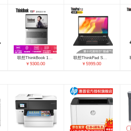
联想ThinkBook 15P(00CD) 15.6英寸笔记本电脑 高色域 标压i7 GTX1650Ti-4G显卡 16G内存 512G固态硬盘
联想ThinkPad S系列（2020新品）商务轻薄ibm笔记本手提电脑十代酷睿 i5 8G 512G增强型固态丨S2-01CD黑 FHD屏 Office2019)升配
￥9300.00
￥5999.00