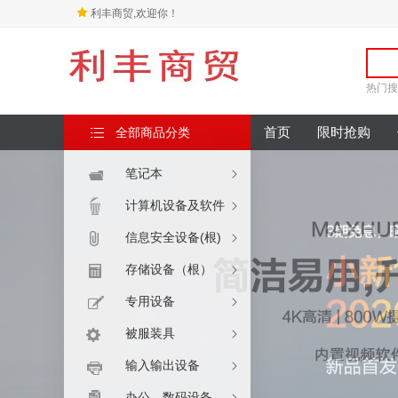
利丰商贸,欢迎你！
热门搜
全部商品分类
首页
限时抢购
笔记本
计算机设备及软件
信息安全设备(根)
存储设备（根）
专用设备
被服装具
输入输出设备
办公、数码设备