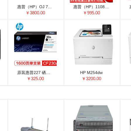
惠普（HP）OJ 7730 无线四合一多功能一体机 惠商宽幅系列 无线，打印，传真，扫描，复印（7740简配版）
惠普（HP）1108/17w/108w/108a/104a A4黑白激光打印机家用小型办公同1020 108w（1108升级版无线+满容耗材）
￥3800.00
￥995.00
原装惠普227 硒鼓 打印机墨盒（1600页）
HP M254dw
￥325.00
￥3200.00