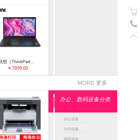
联想（ThinkPad）E15-07CD 15.6英寸商用轻薄笔记本电脑 i7-10510U/16G/512GSSD/FHD/2G独显/包含鼠标和包
￥7899.00
MORE 更多
办公、数码设备分类
办公设备
文印设备
销毁设备