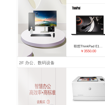
联想ThinkPad E14 14英寸轻薄手提商务办公笔记本电脑 i3 4G内存 256G固态 集显 @1DCD 原装标配内存 高清屏 Win10系统
￥3550.00
2F 办公、数码设备