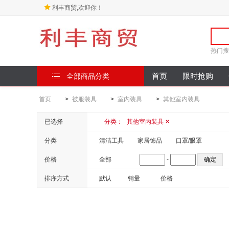
利丰商贸,欢迎你！
热门搜
全部商品分类
首页
限时抢购
首页
>
被服装具
>
室内装具
>
其他室内装具
已选择
分类：
其他室内装具
×
分类
清洁工具
家居饰品
口罩/眼罩
价格
全部
-
排序方式
默认
销量
价格