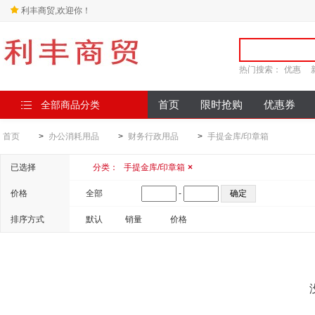
利丰商贸,欢迎你！
热门搜索：
优惠
全部商品分类
首页
限时抢购
优惠券
首页
>
办公消耗用品
>
财务行政用品
>
手提金库/印章箱
已选择
分类：
手提金库/印章箱
×
价格
全部
-
排序方式
默认
销量
价格