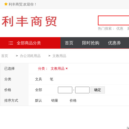
利丰商贸,欢迎你！
热门搜索：
优惠
全部商品分类
首页
限时抢购
优惠券
首页
>
办公消耗用品
>
文教用品
已选择
分类：
文教用品
×
分类
文具
笔
价格
全部
-
排序方式
默认
销量
价格