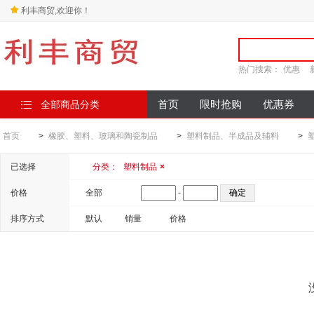
利丰商贸,欢迎你！
热门搜索：
优惠
全部商品分类
首页
限时抢购
优惠券
首页
>
橡胶、塑料、玻璃和陶瓷制品
>
塑料制品、半成品及辅料
>
已选择
分类：
塑料制品
×
价格
全部
-
排序方式
默认
销量
价格