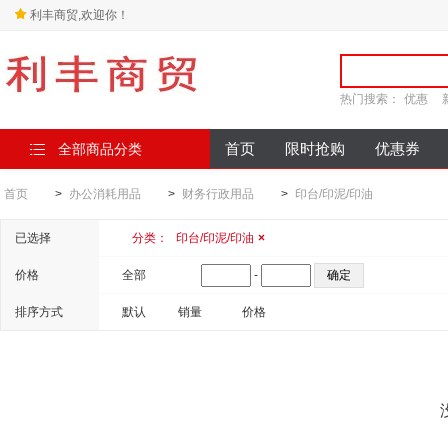
利丰商贸,欢迎你！
热门搜索：
优惠
全部商品分类
首页
限时抢购
优惠券
首页
>
办公消耗用品
>
财务行政用品
>
印台/印泥/印油
已选择
分类：
印台/印泥/印油
×
价格
全部
-
排序方式
默认
销量
价格