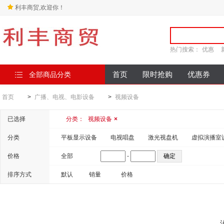
利丰商贸,欢迎你！
热门搜索：
优惠
全部商品分类
首页
限时抢购
优惠券
首页
>
广播、电视、电影设备
>
视频设备
已选择
分类：
视频设备
×
分类
平板显示设备
电视唱盘
激光视盘机
虚拟演播室
价格
全部
-
排序方式
默认
销量
价格